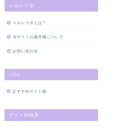
メルレラボ
メールレディ
ポケットワー
メルレラボとは？
る？報酬や登
ポケットワークは、チ
当サイトの著作権について
あります。 なかには
るの？」と疑問 …
お問い合わせ
LINK
おすすめサイト様
メールレディ
モコムのメール
サイト内検索
と換金・振込