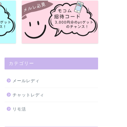
カテゴリー
メールレディ
メールレディ
モコムの招待
もらう方法や注
チャットレディ
「メールレディやチャ
ムをお得に始めたい！
リモ活
規登録では「招 …